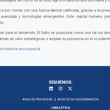
alajara, así como su acceso ágil a infraestructura ferroviaria y rut
ca por contar con una fuerza laboral calificada, gracias a la pr
 avanzada y tecnologías emergentes. Este capital humano, pre
ón.
able para el desarrollo, El Salto se posiciona como uno de los d
nas de valor estratégicas o ampliar su presencia en el occidente
la industria aeroespacial
SÍGUENOS:
AVISO DE PRIVACIDAD
AVISO DE NO DISCRIMINACIÓN
LÍNEA ÉTICA