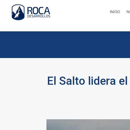
INICIO
N
El Salto lidera e