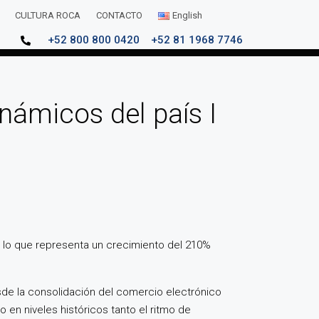
CULTURA ROCA
CONTACTO
English
+52 800 800 0420
+52 81 1968 7746
námicos del país I
², lo que representa un crecimiento del 210%
de la consolidación del comercio electrónico
 en niveles históricos tanto el ritmo de