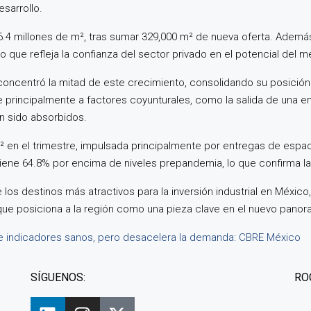
sarrollo.
 16.4 millones de m², tras sumar 329,000 m² de nueva oferta. Además
 que refleja la confianza del sector privado en el potencial del 
ncentró la mitad de este crecimiento, consolidando su posición c
principalmente a factores coyunturales, como la salida de una em
n sido absorbidos.
m² en el trimestre, impulsada principalmente por entregas de espa
ntiene 64.8% por encima de niveles prepandemia, lo que confirma l
 destinos más atractivos para la inversión industrial en México, r
e posiciona a la región como una pieza clave en el nuevo panoram
e indicadores sanos, pero desacelera la demanda: CBRE México
SÍGUENOS:
RO