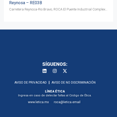
Reynosa – RE03B
Carretera Reynosa-Rio Bravo, ROCA El Puente Industrial Complex, Av. Progreso Lot 9, C.P. 88780
SÍGUENOS:
AVISO DE PRIVACIDAD
AVISO DE NO DISCRIMINACIÓN
LÍNEA ÉTICA
Ingresa en caso de detectar faltas al Código de Ética.
www.letica.mx
roca@letica.email