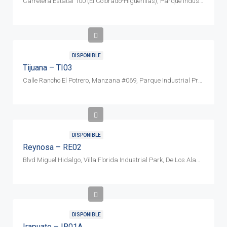
Carretera Estatal 100 (El Colorado-Higuerillas), Parque Industrial Finsa Querétaro II, Finsa, C.P. 38187
DISPONIBLE
Tijuana – TI03
Calle Rancho El Potrero, Manzana #069, Parque Industrial Presidentes, CP 21850
DISPONIBLE
Reynosa – RE02
Blvd Miguel Hidalgo, Villa Florida Industrial Park, De Los Alamos, CP 88715
DISPONIBLE
Irapuato – IR01A